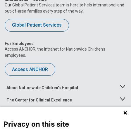
Our Global Patient Services team is here to help international and
out-of-area families every step of the way.
Global Patient Services
For Employees
Access ANCHOR, the intranet for Nationwide Children’s
employees.
Access ANCHOR
About Nationwide Children's Hospital
Toggle
Menu
The Center for Clinical Excellence
Toggle
Menu
Career Opportunities
Toggle
Menu
Privacy on this site
News at Nationwide Children's
Toggle