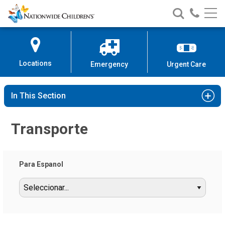
Nationwide
Search
Call
Skip
Nationwide
Nationw
Children’s
to
Children’s
Children
Hospital
Content
Locations
Emergency
Urgent Care
In This Section
Transporte
Para Espanol