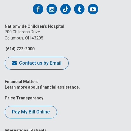
Follow
Follow
Follow
Follow
Follow
us
us
us
us
us
Nationwide Children’s Hospital
on
on
on
on
on
700 Childrens Drive
Columbus, OH 43205
Facebook
Instagram
Tiktok
Tumblr
YouTube
(614) 722-2000
Contact us by Email
Financial Matters
Learn more about financial assistance.
Price Transparency
Pay My Bill Online
International Patients