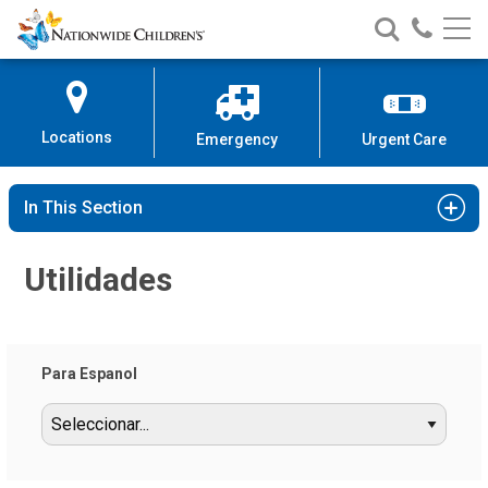
Nationwide
Search
Call
Skip
Nationwide
Nationw
Children’s
to
Children’s
Children
Hospital
Content
Locations
Emergency
Urgent Care
In This Section
Utilidades
Para Espanol