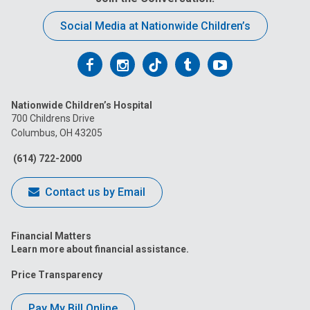
Social Media at Nationwide Children’s
Follow
Follow
Follow
Follow
Follow
us
us
us
us
us
Nationwide Children’s Hospital
on
on
on
on
on
700 Childrens Drive
Columbus, OH 43205
Facebook
Instagram
Tiktok
Tumblr
YouTube
(614) 722-2000
Contact us by Email
Financial Matters
Learn more about financial assistance.
Price Transparency
Pay My Bill Online