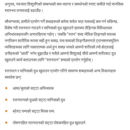
अनुभव, नवजात शिशुसँगको सम्बन्धको कम भावना र समर्थनको स्पष्ट कमीले गर्दा मानसिक
स्वास्थ्य तनावलाई बढाउँछ।
सौभाग्यवश, हामीले प्रयोग गर्ने शब्दहरूको बारेमा सचेत भएर यसलाई कम गर्न सकिन्छ,
विशेष गरी स्तनपान गराउने र मानिसको दुध खुवाउने क्रममा लैङ्गिक विविधताका
अभिभावकहरूसँग अन्तरक्रिया गर्छन्। जबकि "स्तन" शब्द जैविक लिङ्गको मतलब
नगरिकन शारीरिक रूपमा सही हुन सक्छ, यस शब्दको लिङ्गीकरणले ट्रान्समस्क्युलिन
व्यक्तिहरूका लागि नकारात्मक अर्थ हुन सक्छ जसले आफ्नो शरीरको त्यो क्षेत्रलाई
उनीहरूको "छाती" भनेर बुझाउँछ र यसैले आफ्नो शिशुलाई सीधै आफ्नो शरीरबाट दुध
खुवाउने कार्य बताउनका लागि "स्तनपान" शब्दको प्रयोग गर्नुहोस्।
स्तनपान र मानिसको दुध खुवाउन प्रयोग गरिने सामान्य शब्दहरूको अन्य विकल्पहरू
समावेश छन्:
आमा/बुवाको सट्टा अभिभावक
स्तनपानको दुधको सट्टा मानिसको दुध
ब्रेस्ट पम्पको सट्टा मिल्क पम्प
पोषणरहित स्तनपानको सट्टा पोषकरहित दूध खुवाउने