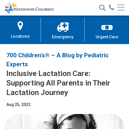
Nationwide
Search
Call
Skip
Nationwide
Nationw
Children’s
to
Children’s
Children
Hospital
Content
Locations
Emergency
Urgent Care
700 Children's® – A Blog by Pediatric
Experts
Inclusive Lactation Care:
Supporting All Parents in Their
Lactation Journey
Aug 25, 2022