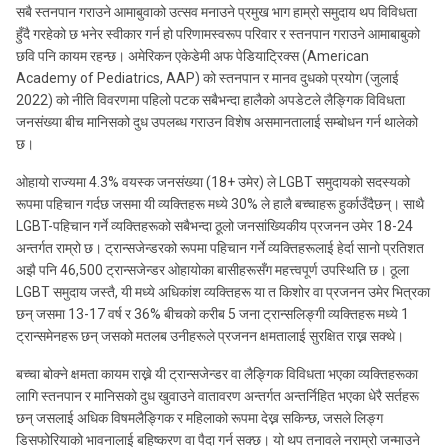
सबै स्तनपान गराउने आमाबुवाको उत्सव मनाउने प्रमुख भाग हाम्रो समुदाय थप विविधता
हुँदै गरहेको छ भनेर स्वीकार गर्न हो परिणामस्वरूप परिवार र स्तनपान गराउने आमाबाबुको
छवि पनि कायम रहन्छ। अमेरिकन एकेडेमी अफ पेडियाट्रिक्स (American
Academy of Pediatrics, AAP) को स्तनपान र मानव दुधको प्रयोग (जुलाई
2022) को नीति विवरणमा पहिलो पटक सबैभन्दा हालैको अपडेटले लैङ्गिक विविधता
जनसंख्या बीच मानिसको दुध उपलब्ध गराउन विशेष असमानतालाई सम्बोधन गर्न थालेको
छ।
ओहायो राज्यमा 4.3% वयस्क जनसंख्या (18+ उमेर) ले LGBT समुदायको सदस्यको
रूपमा पहिचान गर्दछ जसमा यी व्यक्तिहरू मध्ये 30% ले हालै बच्चाहरू हुर्काउँदैछन्। साथै
LGBT-पहिचान गर्ने व्यक्तिहरूको सबैभन्दा ठूलो जनसांख्यिकीय प्रजनन उमेर 18-24
अन्तर्गत राम्रो छ। ट्रान्सजेन्डरको रूपमा पहिचान गर्ने व्यक्तिहरूलाई हेर्दा सानो प्रतिशत
अझै पनि 46,500 ट्रान्सजेन्डर ओहायोका बासीहरूसँग महत्त्वपूर्ण उपस्थिति छ। ठूला
LGBT समुदाय जस्तै, यी मध्ये अधिकांश व्यक्तिहरू या त किशोर वा प्रजनन उमेर भित्रका
छन् जसमा 13-17 वर्ष र 36% बीचको करीब 5 जना ट्रान्सलिङ्गी व्यक्तिहरू मध्ये 1
ट्रान्समेनहरू छन् जसको मतलब उनीहरूले प्रजनन क्षमतालाई सुरक्षित राख्न सक्थे।
बच्चा बोक्ने क्षमता कायम राख्ने यी ट्रान्सजेन्डर वा लैङ्गिक विविधता भएका व्यक्तिहरूका
लागि स्तनपान र मानिसको दुध खुवाउने वातावरण अन्तर्गत अन्तर्निहित भएका धेरै सर्तहरू
छन् जसलाई अधिक विषमलैङ्गिक र महिलाको रूपमा देख्न सकिन्छ, जसले लिङ्ग
डिसफोरियाको भावनालाई बहिष्करण वा पैदा गर्न सक्छ। यो थप तनावले नराम्रो जन्माउने