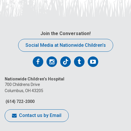
Join the Conversation!
Social Media at Nationwide Children’s
Follow
Follow
Follow
Follow
Follow
us
us
us
us
us
Nationwide Children’s Hospital
on
on
on
on
on
700 Childrens Drive
Columbus, OH 43205
Facebook
Instagram
Tiktok
Tumblr
YouTube
(614) 722-2000
Contact us by Email